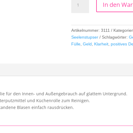
In den Wa
Menge
Artikelnummer:
3111
Kategorie
Seelenstupser
Schlagwörter:
G
Fülle
,
Geld
,
Klarheit
,
positives D
olie für den Innen- und Außengebrauch auf glattem Untergrund.
terputzmittel und Küchenrolle zum Reinigen.
standene Blasen einfach rausdrücken.