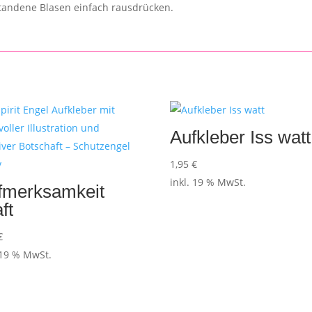
standene Blasen einfach rausdrücken.
Aufkleber Iss watt
1,95
€
inkl. 19 % MwSt.
fmerksamkeit
ft
€
 19 % MwSt.