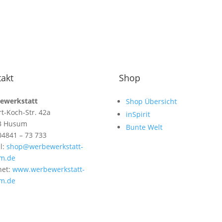
akt
Shop
ewerkstatt
Shop Übersicht
t-Koch-Str. 42a
inSpirit
3 Husum
Bunte Welt
 04841 – 73 733
l:
shop@werbewerkstatt-
m.de
net:
www.werbewerkstatt-
m.de