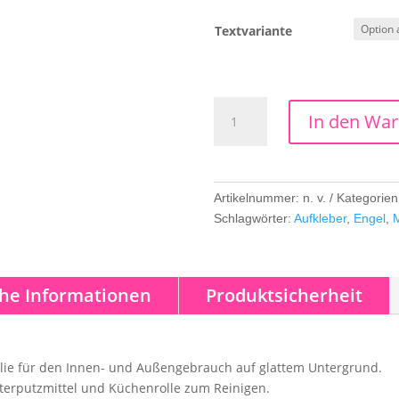
Textvariante
Mutengel
In den Wa
Menge
Artikelnummer:
n. v.
Kategorie
Schlagwörter:
Aufkleber
,
Engel
,
che Informationen
Produktsicherheit
olie für den Innen- und Außengebrauch auf glattem Untergrund.
terputzmittel und Küchenrolle zum Reinigen.