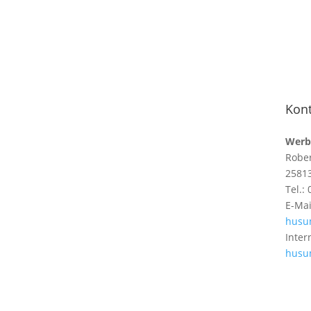
Kont
Werb
Rober
2581
Tel.:
E-Mai
husu
Inter
husu