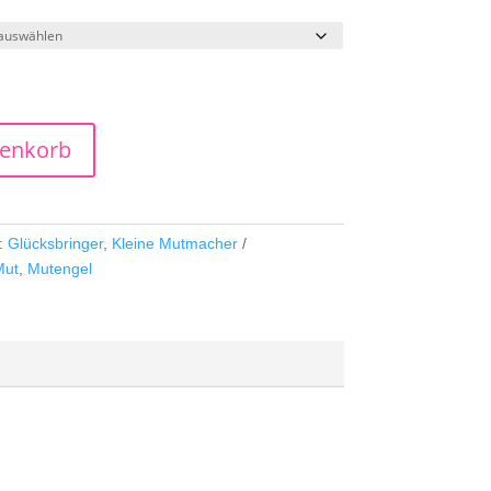
renkorb
n:
Glücksbringer
,
Kleine Mutmacher
Mut
,
Mutengel