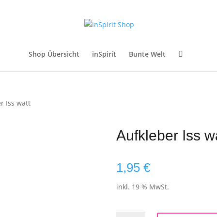
Shop Übersicht
inSpirit
Bunte Welt
r Iss watt
Aufkleber Iss w
1,95
€
inkl. 19 % MwSt.
Aufkleber