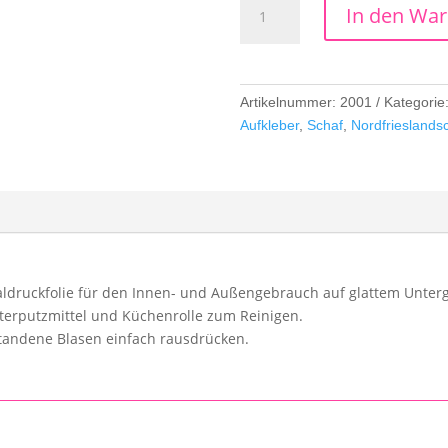
In den Wa
Iss
watt
Menge
Artikelnummer:
2001
Kategorie
Aufkleber
,
Schaf
,
Nordfrieslands
taldruckfolie für den Innen- und Außengebrauch auf glattem Unter
terputzmittel und Küchenrolle zum Reinigen.
standene Blasen einfach rausdrücken.