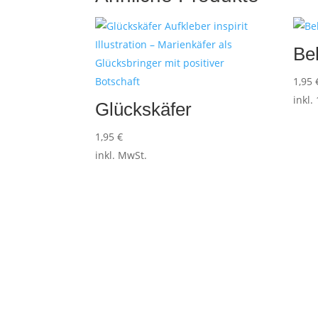
Be
1,95
inkl.
Glückskäfer
1,95
€
inkl. MwSt.