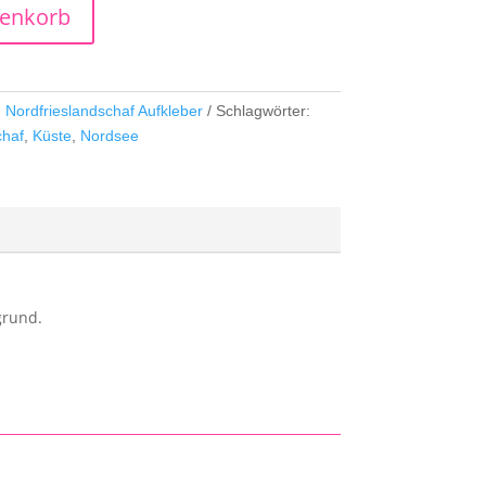
renkorb
:
Nordfrieslandschaf Aufkleber
Schlagwörter:
chaf
,
Küste
,
Nordsee
grund.