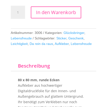
Hase
In den Warenkorb
Da
rein
da
raus
Artikelnummer:
3006
Kategorien:
Glücksbringer
,
Menge
Lebensfreude
Schlagwörter:
Sticker
,
Geschenk
,
Leichtigkeit
,
Da rein da raus
,
Aufkleber
,
Lebensfreude
Beschreibung
80 x 80 mm, runde Ecken
Aufkleber aus hochwertiger
Digitaldruckfolie für den Innen- und
Außengebrauch auf glattem Untergrund.
Ihr benötigt zum Verkleben nur noch