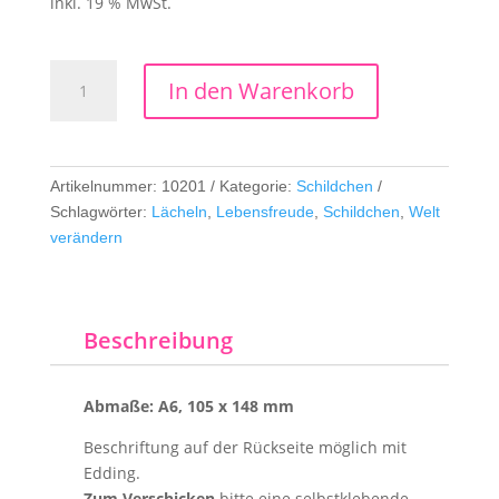
inkl. 19 % MwSt.
Schildchen
In den Warenkorb
Welt
verändern
Menge
Artikelnummer:
10201
Kategorie:
Schildchen
Schlagwörter:
Lächeln
,
Lebensfreude
,
Schildchen
,
Welt
verändern
Beschreibung
Abmaße: A6, 105 x 148 mm
Beschriftung auf der Rückseite möglich mit
Edding.
Zum Verschicken
bitte eine selbstklebende