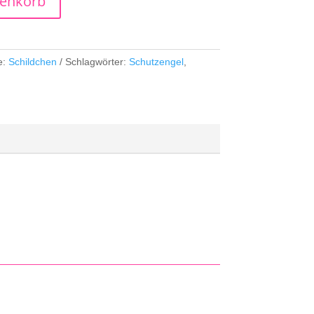
renkorb
e:
Schildchen
Schlagwörter:
Schutzengel
,