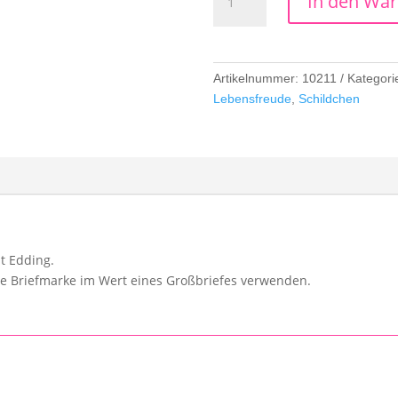
In den Wa
Schutzengel
Menge
Artikelnummer:
10211
Kategori
Lebensfreude
,
Schildchen
t Edding.
de Briefmarke im Wert eines Großbriefes verwenden.