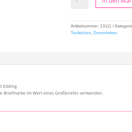
In den Wa
Dummheiten
Menge
Artikelnummer:
13111
Kategori
Teufelchen
,
Dummheiten
t Edding.
de Briefmarke im Wert eines Großbriefes verwenden.