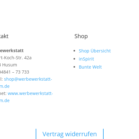
akt
Shop
ewerkstatt
Shop Übersicht
t-Koch-Str. 42a
inSpirit
3 Husum
Bunte Welt
 04841 – 73 733
l:
shop@werbewerkstatt-
m.de
net:
www.werbewerkstatt-
m.de
Vertrag widerrufen