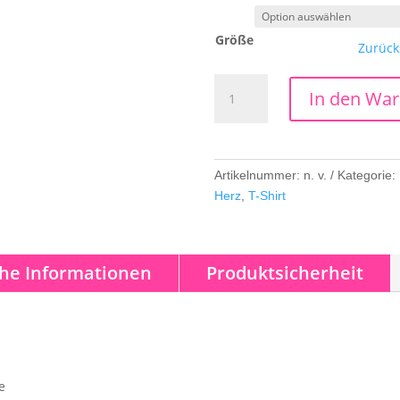
Größe
Zurück
inSpirit
In den Wa
Shirt
Menge
Artikelnummer:
n. v.
Kategorie:
Herz
,
T-Shirt
che Informationen
Produktsicherheit
e