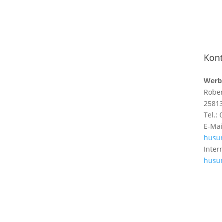
Kont
Werb
Rober
2581
Tel.:
E-Mai
husu
Inter
husu