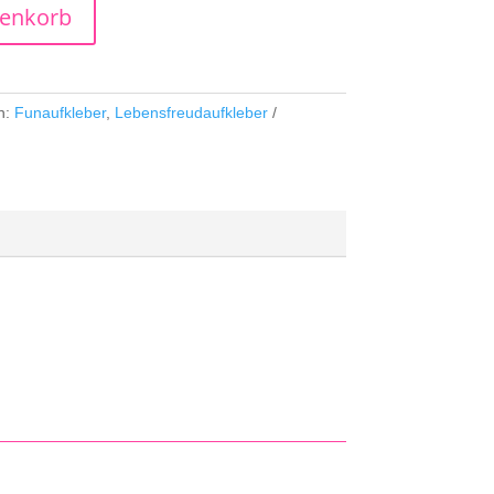
renkorb
n:
Funaufkleber
,
Lebensfreudaufkleber