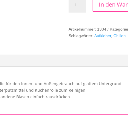
In den Wa
Ich
chill
mal
Menge
Artikelnummer:
1304
Kategorie
Schlagwörter:
Aufkleber
,
Chillen
olie für den Innen- und Außengebrauch auf glattem Untergrund.
terputzmittel und Küchenrolle zum Reinigen.
standene Blasen einfach rausdrücken.