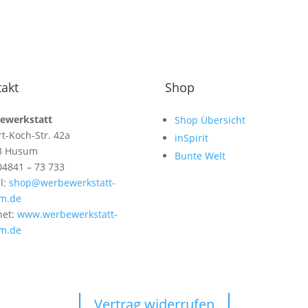
akt
Shop
ewerkstatt
Shop Übersicht
t-Koch-Str. 42a
inSpirit
3 Husum
Bunte Welt
 04841 – 73 733
l:
shop@werbewerkstatt-
m.de
net:
www.werbewerkstatt-
m.de
Vertrag widerrufen