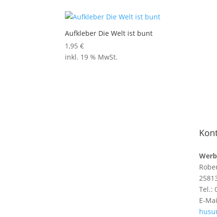
Aufkleber Die Welt ist bunt
1,95
€
inkl. 19 % MwSt.
Kont
Werb
Rober
2581
Tel.:
E-Mai
husu